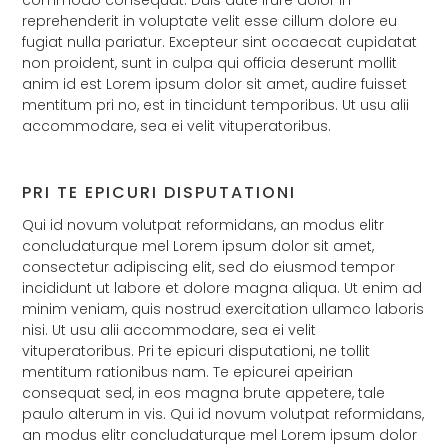
reprehenderit in voluptate velit esse cillum dolore eu
fugiat nulla pariatur. Excepteur sint occaecat cupidatat
non proident, sunt in culpa qui officia deserunt mollit
anim id est Lorem ipsum dolor sit amet, audire fuisset
mentitum pri no, est in tincidunt temporibus. Ut usu alii
accommodare, sea ei velit vituperatoribus.
PRI TE EPICURI DISPUTATIONI
Qui id novum volutpat reformidans, an modus elitr
concludaturque mel Lorem ipsum dolor sit amet,
consectetur adipiscing elit, sed do eiusmod tempor
incididunt ut labore et dolore magna aliqua. Ut enim ad
minim veniam, quis nostrud exercitation ullamco laboris
nisi. Ut usu alii accommodare, sea ei velit
vituperatoribus. Pri te epicuri disputationi, ne tollit
mentitum rationibus nam. Te epicurei apeirian
consequat sed, in eos magna brute appetere, tale
paulo alterum in vis. Qui id novum volutpat reformidans,
an modus elitr concludaturque mel Lorem ipsum dolor